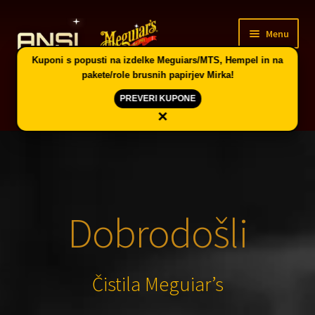
Skip
Skip
Menu
to
to
navigation
content
Kuponi s popusti na izdelke Meguiars/MTS, Hempel in na
pakete/role brusnih papirjev Mirka!
PREVERI KUPONE
×
Domov
Expand
Vodič po skupinah artiklov in kuponi
child
menu
Trgovina
Dobrodošli
PE CELJE
Čistila Meguiar’s
Splošni pogoji