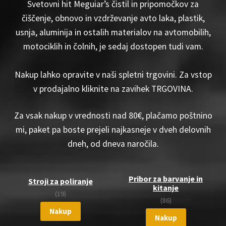
Svetovni hit Meguiar’s čistil in pripomočkov za
čiščenje, obnovo in vzdrževanje avto laka, plastik,
usnja, aluminija in ostalih materialov na avtomobilih,
motociklih in čolnih, je sedaj dostopen tudi vam.
Nakup lahko opravite v naši spletni trgovini. Za vstop
v prodajalno kliknite na zavihek TRGOVINA.
Za vsak nakup v vrednosti nad 80€, plačamo poštnino
mi, paket pa boste prejeli najkasneje v dveh delovnih
dneh, od dneva naročila.
Pribor za barvanje in
Stroji za poliranje
kitanje
(19)
(86)
Nakup
Nakup