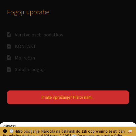
Pogoji uporabe
Varstvo oseb. podatkov
KONTAKT
Moj račun
Splošni pogoji
Imate vprašanje? Pišite nam...
Piškotki
Hitro pošiljanje: Naročila na delavnik do 12h odpremimo še isti dan |
Brezplačna dostava nad 80€ (sicer 2,99€) |
Po novem smo tudi v Celju.