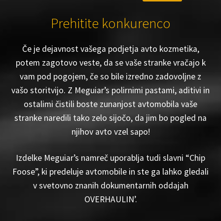
Prehitite konkurenco
Če je dejavnost vašega podjetja avto kozmetika,
potem zagotovo veste, da se vaše stranke vračajo k
vam pod pogojem, če so bile izredno zadovoljne z
vašo storitvijo. Z Meguiar’s polirnimi pastami, aditivi in
ostalimi čistili boste zunanjost avtomobila vaše
stranke naredili tako zelo sijočo, da jim bo pogled na
njihov avto vzel sapo!
Izdelke Meguiar’s namreč uporablja tudi slavni “Chip
Foose”, ki predeluje avtomobile in ste ga lahko gledali
v svetovno znanih dokumentarnih oddajah
OVERHAULIN’.