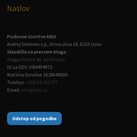
Naslov
Poslovne storitve ANSI
Andrej Slekovec s.p., Vrtna ulica 18, 6310 Izola
Skladišče za prevzem blaga:
Gregorčičeva 40, 6310 Izola
ID za DDV: SI84494972
Matična številka: 1628640000
Telefon:
+386 64 188 077
Email:
info@ansi.si
Odstop od pogodbe