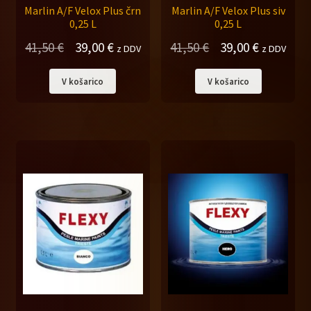
Marlin A/F Velox Plus črn
Marlin A/F Velox Plus siv
0,25 L
0,25 L
Izvirna
Trenutna
Izvirna
Trenutna
41,50
€
39,00
€
41,50
€
39,00
€
z DDV
z DDV
cena
cena
cena
cena
V košarico
V košarico
je
je:
je
je:
bila:
39,00 €.
bila:
39,00 €.
41,50 €.
41,50 €.