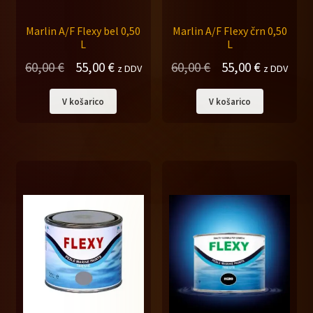
Marlin A/F Flexy bel 0,50
Marlin A/F Flexy črn 0,50
L
L
Izvirna
Trenutna
Izvirna
Trenutna
60,00
€
55,00
€
60,00
€
55,00
€
z DDV
z DDV
cena
cena
cena
cena
V košarico
V košarico
je
je:
je
je:
bila:
55,00 €.
bila:
55,00 €.
60,00 €.
60,00 €.