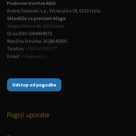
Poslovne storitve ANSI
Andrej Slekovec s.p., Vrtna ulica 18, 6310 Izola
Skladišče za prevzem blaga:
Gregorčičeva 40, 6310 Izola
ID za DDV: SI84494972
Matična številka: 1628640000
Telefon:
+386 64 188 077
Email:
info@ansi.si
Odstop od pogodbe
Pogoji uporabe