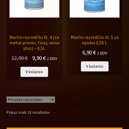
Marlin razredčilo št. 4 (za
Marlin razredčilo št. 5 za
metal primer, flexy, velox
epoksi 0,50 L
plus) – 0,5L
6,90
€
z DDV
Izvirna
Trenutna
12,00
€
9,90
€
z DDV
cena
cena
V košarico
V košarico
je
je:
bila:
9,90 €.
12,00 €.
Prikaz vseh 18 rezultatov