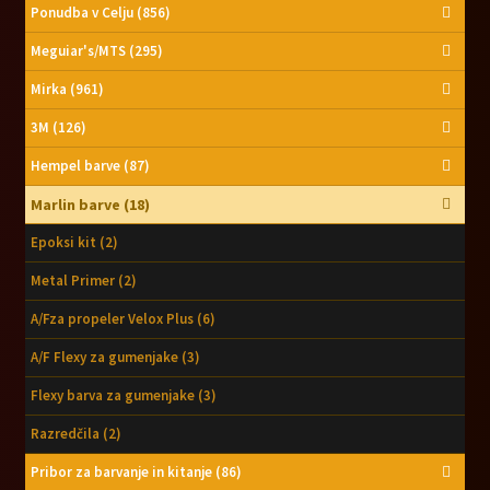
Ponudba v Celju
(856)
Meguiar's/MTS
(295)
Mirka
(961)
3M
(126)
Hempel barve
(87)
Marlin barve
(18)
Epoksi kit
(2)
Metal Primer
(2)
A/Fza propeler Velox Plus
(6)
A/F Flexy za gumenjake
(3)
Flexy barva za gumenjake
(3)
Razredčila
(2)
Pribor za barvanje in kitanje
(86)