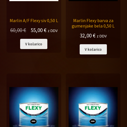
Marlin A/F Flexy siv 0,50 L
Marlin Flexy barva za
gumenjake bela 0,50 L
Izvirna
Trenutna
60,00
€
55,00
€
z DDV
32,00
€
z DDV
cena
cena
V košarico
je
je:
V košarico
bila:
55,00 €.
60,00 €.