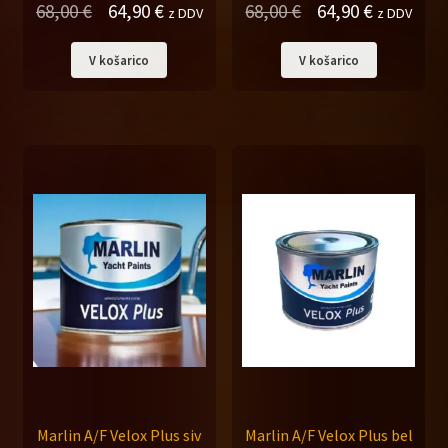
Izvirna
Trenutna
Izvirna
Trenutna
68,00
€
64,90
€
68,00
€
64,90
€
z DDV
z DDV
cena
cena
cena
cena
V košarico
V košarico
je
je:
je
je:
bila:
64,90 €.
bila:
64,90 €.
68,00 €.
68,00 €.
Marlin A/F Velox Plus siv
Marlin A/F Velox Plus bel