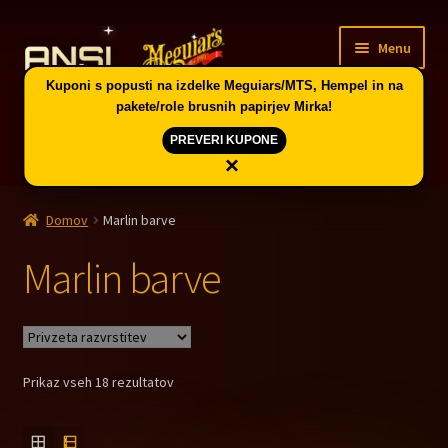
Skip
Skip
Menu
to
to
navigation
content
Kuponi s popusti na izdelke Meguiars/MTS, Hempel in na
pakete/role brusnih papirjev Mirka!
PREVERI KUPONE
×
Domov
Domov
Marlin barve
Expand
Vodič po skupinah artiklov in kuponi
child
Marlin barve
menu
Expand
Ponudba v Celju
child
menu
Expand
Meguiar’s avtokozmetika
child
Prikaz vseh 18 rezultatov
menu
Expand
Mirka brušenje
child
menu