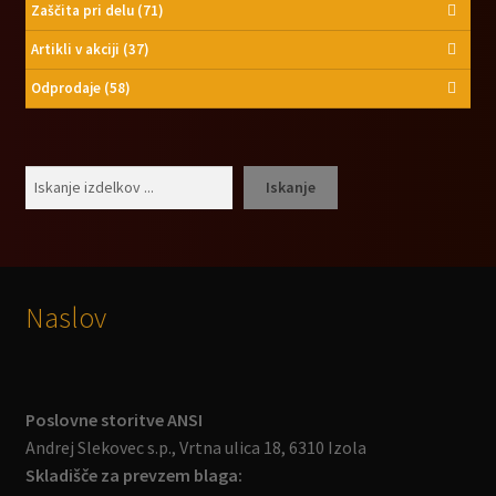
Zaščita pri delu
(71)
Artikli v akciji
(37)
Odprodaje
(58)
Išči
Iskanje
Naslov
Poslovne storitve ANSI
Andrej Slekovec s.p., Vrtna ulica 18, 6310 Izola
Skladišče za prevzem blaga: