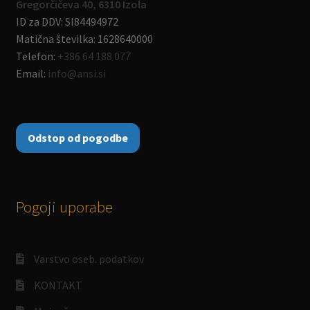
Gregorčičeva 40, 6310 Izola
ID za DDV: SI84494972
Matična številka: 1628640000
Telefon:
+386 64 188 077
Email:
info@ansi.si
Odstop od pogodbe
Pogoji uporabe
Varstvo oseb. podatkov
KONTAKT