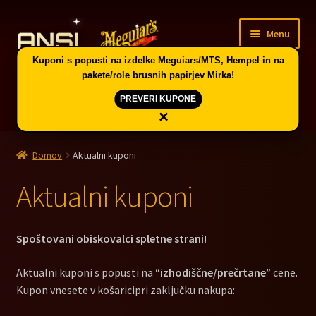
Skip
Skip
Menu
to
to
navigation
content
Kuponi s popusti na izdelke Meguiars/MTS, Hempel in na
pakete/role brusnih papirjev Mirka!
PREVERI KUPONE
×
Domov
Domov
Aktualni kuponi
Expand
Vodič po skupinah artiklov in kuponi
child
Aktualni kuponi
menu
Trgovina
Spoštovani obiskovalci spletne strani!
PE CELJE
Aktualni kuponi s popusti na
“izhodiščne/prečrtane”
cene.
Splošni pogoji
Kupon vnesete v košaricipri zaključku nakupa: