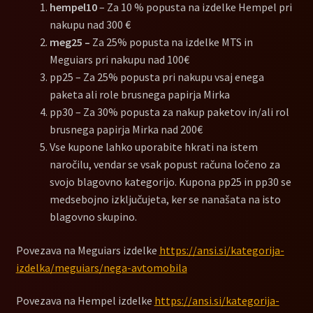
hempel10
– Za 10 % popusta na izdelke Hempel pri
nakupu nad 300 €
meg25 –
Za 25% popusta na izdelke MTS in
Meguiars pri nakupu nad 100€
pp25 – Za 25% popusta pri nakupu vsaj enega
paketa ali role brusnega papirja Mirka
pp30 – Za 30% popusta za nakup paketov in/ali rol
brusnega papirja Mirka nad 200€
Vse kupone lahko uporabite hkrati na istem
naročilu, vendar se vsak popust računa ločeno za
svojo blagovno kategorijo. Kupona pp25 in pp30 se
medsebojno izključujeta, ker se nanašata na isto
blagovno skupino.
Povezava na Meguiars izdelke
https://ansi.si/kategorija-
izdelka/meguiars/nega-avtomobila
Povezava na Hempel izdelke
https://ansi.si/kategorija-