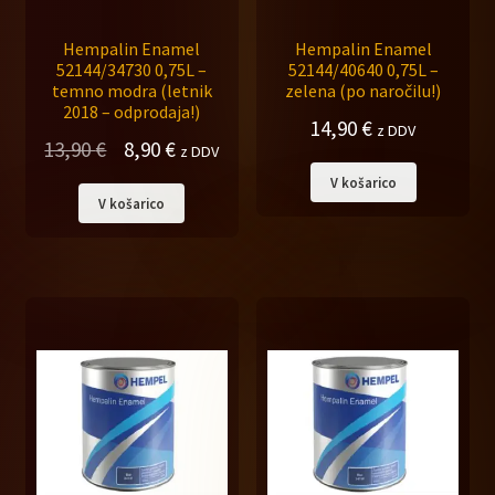
Hempalin Enamel
Hempalin Enamel
52144/34730 0,75L –
52144/40640 0,75L –
temno modra (letnik
zelena (po naročilu!)
2018 – odprodaja!)
14,90
€
z DDV
Izvirna
Trenutna
13,90
€
8,90
€
z DDV
cena
cena
V košarico
V košarico
je
je:
bila:
8,90 €.
13,90 €.