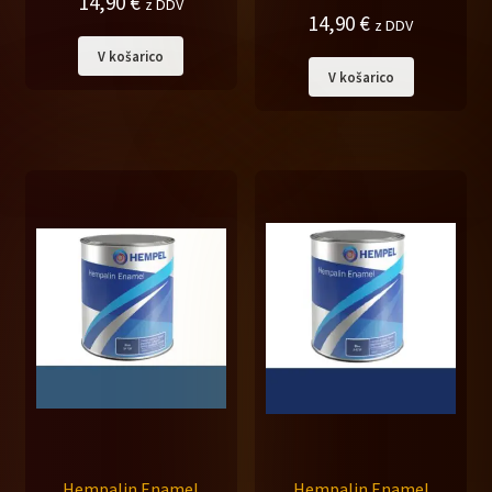
14,90
€
z DDV
14,90
€
z DDV
V košarico
V košarico
Hempalin Enamel
Hempalin Enamel