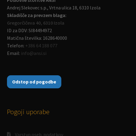
Poslovne storitve ANSI
Andrej Slekovec s.p., Vrtna ulica 18, 6310 Izola
Skladišče za prevzem blaga:
Gregorčičeva 40, 6310 Izola
ID za DDV: SI84494972
Matična številka: 1628640000
Telefon:
+386 64 188 077
Email:
info@ansi.si
Odstop od pogodbe
Pogoji uporabe
Varstvo oseb. podatkov