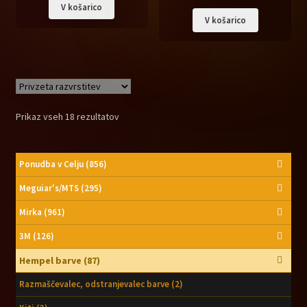
cena
cena
V košarico
V košarico
je
je:
bila:
8,90 €.
13,90 €.
Prikaz vseh 18 rezultatov
Ponudba v Celju
(856)
Meguiar's/MTS
(295)
Mirka
(961)
3M
(126)
Hempel barve
(87)
Razmaščevalec, odstranjevalec barve
(2)