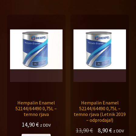
Hempalin Enamel
Hempalin Enamel
52144/64490 0,75L –
52144/64490 0,75L –
temno rjava
temno rjava (Letnik 2019
– odprodaja!)
14,90
€
z DDV
Izvirna
Trenutna
13,90
€
8,90
€
z DDV