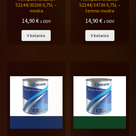
52144/30100 0,75L –
52144/34730 0,75L –
modra
temno modra
14,90
€
14,90
€
z DDV
z DDV
V košarico
V košarico