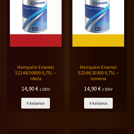
Hempalin Enamel
Hempalin Enamel
52144/50800 0,75L –
52144/20300 0,75L –
rdeča
rumena
14,90
€
14,90
€
z DDV
z DDV
V košarico
V košarico