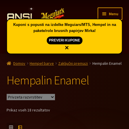
Skip
Skip
Menu
to
to
navigation
content
Kuponi s popusti na izdelke Meguiars/MTS, Hempel in na
pakete/role brusnih papirjev Mirka!
PREVERI KUPONE
×
Domov
Domov
Hempel barve
Zaključni premazi
Hempalin Enamel
Expand
Vodič po skupinah artiklov in kuponi
child
Hempalin Enamel
menu
Trgovina
PE CELJE
Prikaz vseh 18 rezultatov
Splošni pogoji