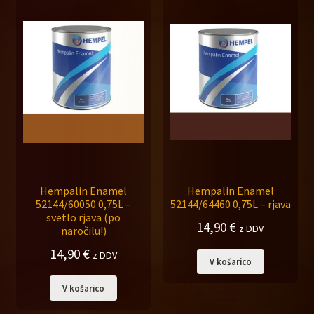
Hempalin Enamel
Hempalin Enamel
52144/60050 0,75L –
52144/64460 0,75L – rjava
svetlo rjava (po
14,90
€
z DDV
naročilu!)
14,90
€
z DDV
V košarico
V košarico