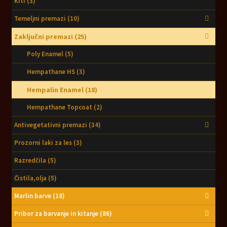
Kiti
(3)
Temeljni premazi
(10)
Zaključni premazi
(25)
Poly Enamel
(5)
Hempathane HS
(3)
Hempalin Enamel
(18)
Hempathane Topcoat
(2)
Antivegetativni premazi
(34)
Prozorni laki za les
(3)
Razredčila
(5)
Čistila,olja
(5)
Marlin barve
(18)
Pribor za barvanje in kitanje
(86)