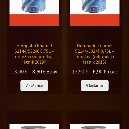
Hempalin Enamel
Hempalin Enamel
52144/53240 0,75L –
52144/5324F 0,75L –
oranžna (odprodaja
oranžna (odprodaja
letnik 2019!)
letnik 2015)
Izvirna
Trenutna
Izvirna
Trenutna
13,90
€
8,90
€
13,90
€
6,90
€
z DDV
z DDV
cena
cena
cena
cena
V košarico
V košarico
je
je:
je
je:
bila:
8,90 €.
bila:
6,90 €.
13,90 €.
13,90 €.