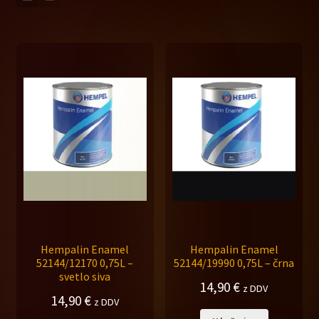
Hempalin Enamel
Hempalin Enamel
52144/12170 0,75L –
52144/19990 0,75L – črna
svetlo siva
14,90
€
z DDV
14,90
€
z DDV