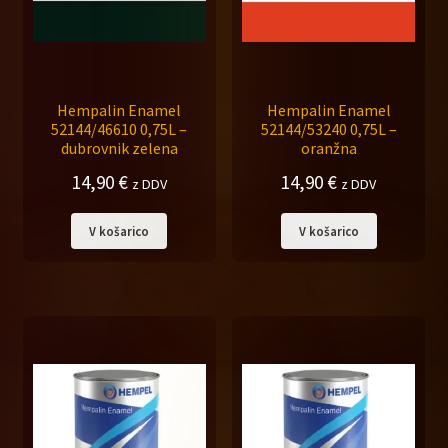
Hempalin Enamel
Hempalin Enamel
52144/46610 0,75L –
52144/53240 0,75L –
dubrovnik zelena
oranžna
14,90
€
14,90
€
z DDV
z DDV
V košarico
V košarico