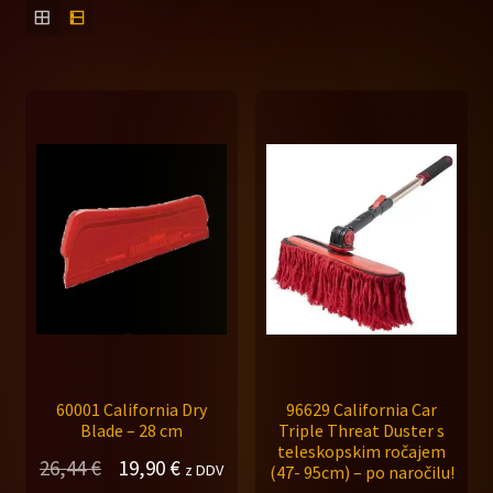
60001 California Dry
96629 California Car
Blade – 28 cm
Triple Threat Duster s
teleskopskim ročajem
Izvirna
Trenutna
26,44
€
19,90
€
z DDV
(47- 95cm) – po naročilu!