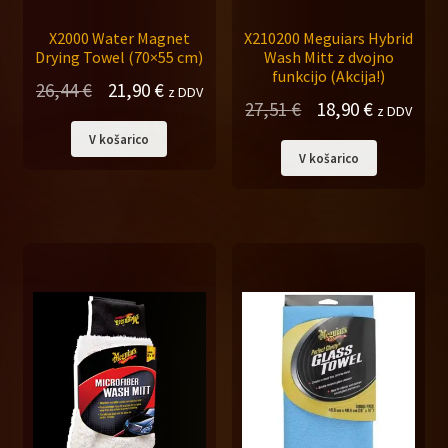
X2000 Water Magnet
X210200 Meguiars Hybrid
Drying Towel (70×55 cm)
Wash Mitt z dvojno
funkcijo (Akcija!)
Izvirna
Trenutna
26,44
€
21,90
€
z DDV
Izvirna
Trenutna
27,51
€
18,90
€
z DDV
cena
cena
cena
cena
V košarico
je
je:
V košarico
je
je:
bila:
21,90 €.
bila:
18,90 €.
26,44 €.
27,51 €.