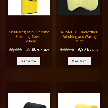
X1906 Meguiars Supreme
MTSMH-GE Microfiber
Finishing Towel
Polishing and Waxing
(30x50cm)
Mitt
Izvirna
Trenutna
Izvirna
Trenutna
22,89
€
18,90
€
13,00
€
9,90
€
z DDV
z DDV
cena
cena
cena
cena
V košarico
V košarico
je
je:
je
je:
bila:
18,90 €.
bila:
9,90 €.
22,89 €.
13,00 €.