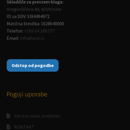
Skladišče za prevzem blaga:
Gregorčičeva 40, 6310 Izola
ID za DDV: SI84494972
Matična številka: 1628640000
Telefon:
+386 64 188 077
Email:
info@ansi.si
Odstop od pogodbe
Pogoji uporabe
Varstvo oseb. podatkov
KONTAKT