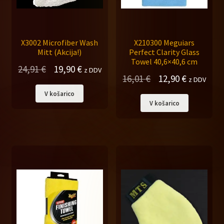
X3002 Microfiber Wash
X210300 Meguiars
Mitt (Akcija!)
Perfect Clarity Glass
Towel 40,6×40,6 cm
Izvirna
Trenutna
24,91
€
19,90
€
z DDV
Izvirna
Trenutna
16,01
€
12,90
€
z DDV
cena
cena
cena
cena
V košarico
je
je:
V košarico
je
je:
bila:
19,90 €.
bila:
12,90 €.
24,91 €.
16,01 €.