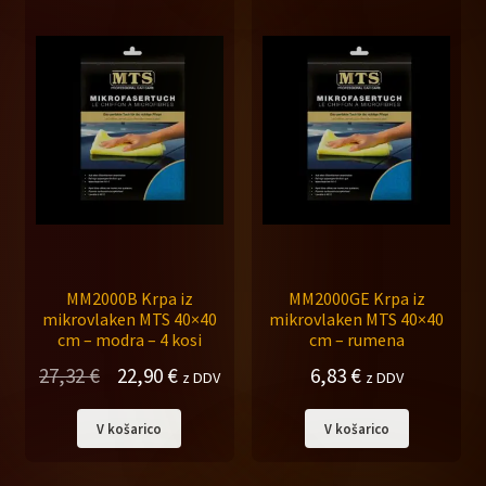
MM2000B Krpa iz
MM2000GE Krpa iz
mikrovlaken MTS 40×40
mikrovlaken MTS 40×40
cm – modra – 4 kosi
cm – rumena
Izvirna
Trenutna
27,32
€
22,90
€
6,83
€
z DDV
z DDV
cena
cena
V košarico
V košarico
je
je:
bila:
22,90 €.