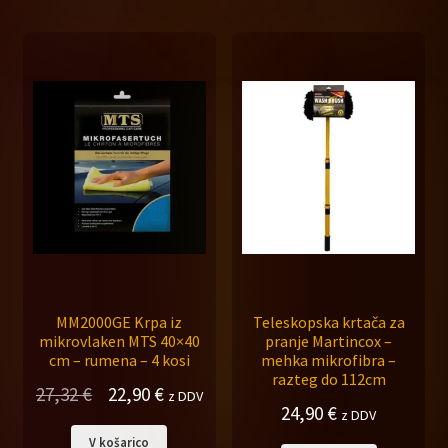
27,32 €.
MM2000GE Krpa iz
Teleskopska krtača za
mikrovlaken MTS 40×40
pranje Martincox –
cm – rumena – 4 kosi
mehka mikrofibra –
razteg do 112cm
Izvirna
Trenutna
27,32
€
22,90
€
z DDV
24,90
€
z DDV
cena
cena
V košarico