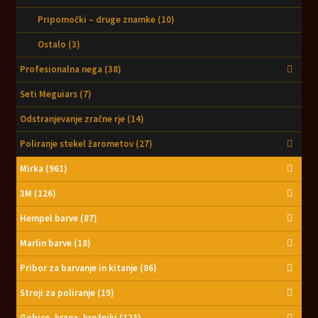
Pripomočki – druge znamke
(10)
Ostalo
(3)
Profesionalna nega
(38)
Seti Meguiars
(7)
Odstranjevanje zračne rje
(14)
Poliranje stekel žarometov
(27)
Mirka
(961)
3M
(126)
Hempel barve
(87)
Marlin barve
(18)
Pribor za barvanje in kitanje
(86)
Stroji za poliranje
(19)
Gobice, krzna, krožniki
(123)