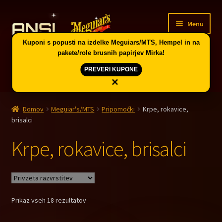
Skip
Skip
Menu
to
to
navigation
content
Kuponi s popusti na izdelke Meguiars/MTS, Hempel in na
pakete/role brusnih papirjev Mirka!
PREVERI KUPONE
×
Domov
Domov
Meguiar's/MTS
Pripomočki
Krpe, rokavice,
Expand
Vodič po skupinah artiklov in kuponi
brisalci
child
menu
Krpe, rokavice, brisalci
Trgovina
PE CELJE
Splošni pogoji
Prikaz vseh 18 rezultatov