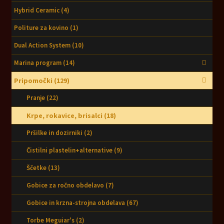
Hybrid Ceramic
(4)
Politure za kovino
(1)
Dual Action System
(10)
Marina program
(14)
Pripomočki
(129)
Pranje
(22)
Krpe, rokavice, brisalci
(18)
Pršilke in dozirniki
(2)
Čistilni plastelin+alternative
(9)
Ščetke
(13)
Gobice za ročno obdelavo
(7)
Gobice in krzna-strojna obdelava
(67)
Torbe Meguiar's
(2)