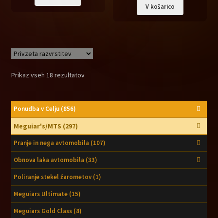
je
je:
V košarico
bila:
22,90 €.
27,32 €.
Prikaz vseh 18 rezultatov
Ponudba v Celju
(856)
Meguiar's/MTS
(297)
Pranje in nega avtomobila
(107)
Obnova laka avtomobila
(33)
Poliranje stekel žarometov
(1)
Meguiars Ultimate
(15)
Meguiars Gold Class
(8)