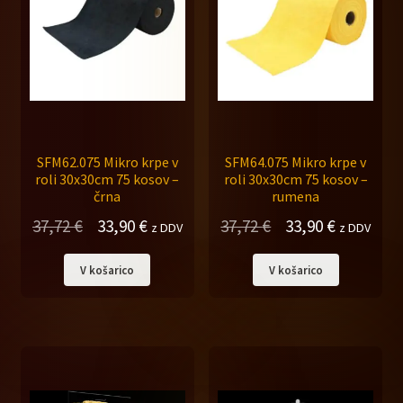
SFM62.075 Mikro krpe v
SFM64.075 Mikro krpe v
roli 30x30cm 75 kosov –
roli 30x30cm 75 kosov –
črna
rumena
Izvirna
Trenutna
Izvirna
Trenutna
37,72
€
33,90
€
37,72
€
33,90
€
z DDV
z DDV
cena
cena
cena
cena
V košarico
V košarico
je
je:
je
je:
bila:
33,90 €.
bila:
33,90 €.
37,72 €.
37,72 €.