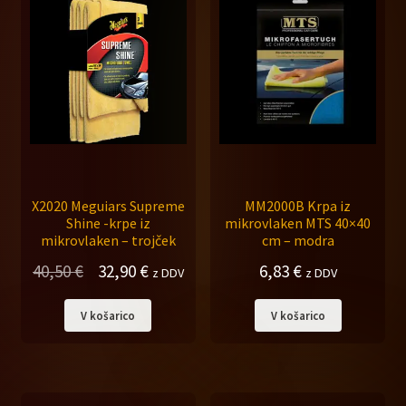
X2020 Meguiars Supreme
MM2000B Krpa iz
Shine -krpe iz
mikrovlaken MTS 40×40
mikrovlaken – trojček
cm – modra
Izvirna
Trenutna
40,50
€
32,90
€
6,83
€
z DDV
z DDV
cena
cena
V košarico
V košarico
je
je:
bila:
32,90 €.
40,50 €.