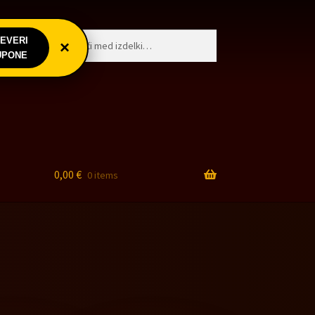
Išči:
Iskanje
EVERI
goji
×
UPONE
0,00
€
0 items