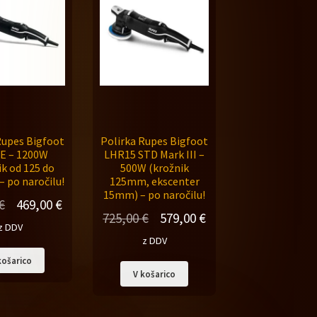
Rupes Bigfoot
Polirka Rupes Bigfoot
E – 1200W
LHR15 STD Mark III –
ik od 125 do
500W (krožnik
 po naročilu!
125mm, ekscenter
15mm) – po naročilu!
Izvirna
Trenutna
€
469,00
€
Izvirna
Trenutna
725,00
€
579,00
€
cena
cena
z DDV
cena
cena
z DDV
je
je:
je
je:
košarico
bila:
469,00 €.
V košarico
bila:
579,00 €.
582,00 €.
725,00 €.