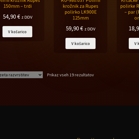
lirni krožnik Rupes
RU-980.037 Polirni
Krtačke 
150mm – trdi
krožnik za Rupes
polirke 
polirko LK900E
– par 
54,90
€
z DDV
125mm
or
59,90
€
18,
z DDV
V košarico
V košarico
V 
Prikaz vseh 19 rezultatov