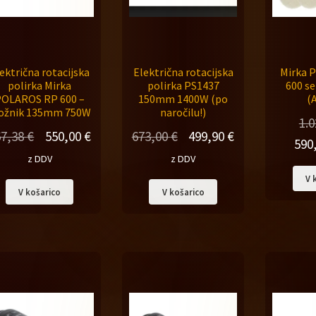
ektrična rotacijska
Električna rotacijska
Mirka 
polirka Mirka
polirka PS1437
600 se
POLAROS RP 600 –
150mm 1400W (po
(A
ožnik 135mm 750W
naročilu!)
1.
Izvirna
Trenutna
Izvirna
Trenutna
67,38
€
550,00
€
673,00
€
499,90
€
Izvir
590
cena
cena
cena
cena
z DDV
z DDV
cena
je
je:
je
je:
V 
je
V košarico
V košarico
bila:
550,00 €.
bila:
499,90 €.
bila:
767,38 €.
673,00 €.
1.025