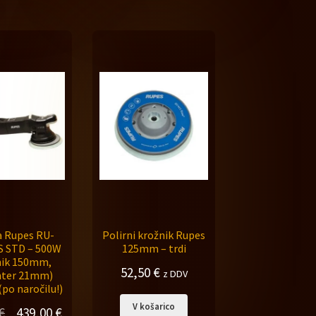
a Rupes RU-
Polirni krožnik Rupes
 STD – 500W
125mm – trdi
nik 150mm,
52,50
€
z DDV
nter 21mm)
(po naročilu!)
V košarico
Izvirna
Trenutna
€
439,00
€