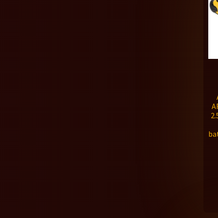
A
2
bat