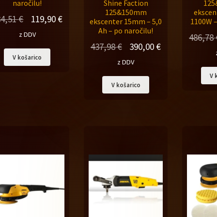
naročilu!
Shine Faction
12
125&150mm
ekscen
Izvirna
Trenutna
34,51
€
119,90
€
ekscenter 15mm – 5,0
1100W –
Ah – po naročilu!
cena
cena
z DDV
486,78
Izvirna
Trenutna
437,98
€
390,00
€
je
je:
V košarico
cena
cena
bila:
119,90 €.
z DDV
je
je:
134,51 €.
V 
V košarico
bila:
390,00 €.
437,98 €.