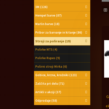
3M
(126)
Hempel barve
(87)
Marlin barve
(18)
Pribor za barvanje in kitanje
(86)
Stroji za poliranje
(19)
Polirke MTS
(4)
Polirke Rupes
(9)
Polirni stroji Mirka
(6)
Gobice, krzna, krožniki
(123)
Zaščita pri delu
(71)
Artikli v akciji
(37)
G
Odprodaje
(58)
e