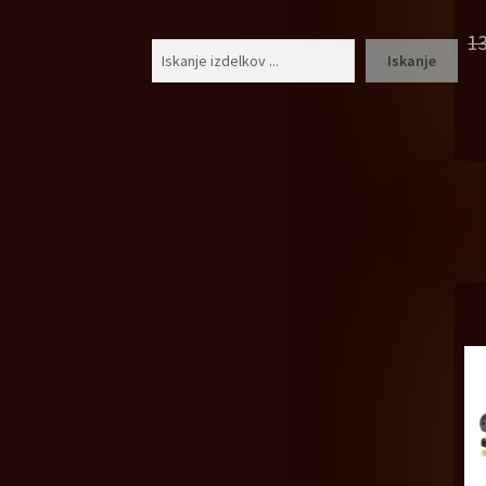
1
Išči
Iskanje