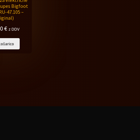
za električne
Rupes Bigfoot
(RU-47.105 –
iginal)
90
€
z DDV
košarico