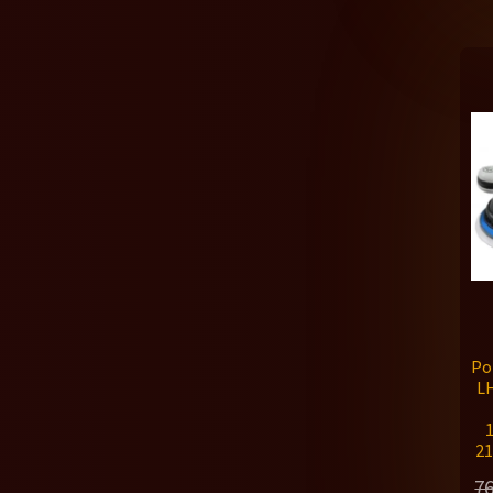
Po
LH
21
7