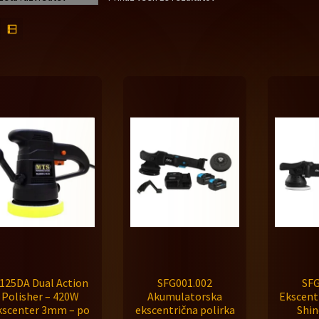
125DA Dual Action
SFG001.002
SFG
Polisher – 420W
Akumulatorska
Ekscent
kscenter 3mm – po
ekscentrična polirka
Shin