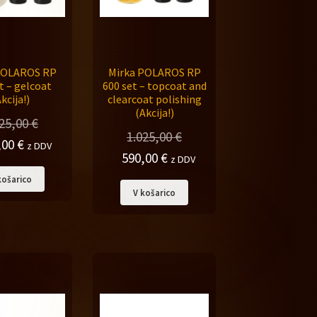
POLAROS RP
Mirka POLAROS RP
t – gelcoat
600 set – topcoat and
kcija!)
clearcoat polishing
(Akcija!)
025,00
€
1.025,00
€
na
Trenutna
,00
€
z DDV
Izvirna
Trenutna
590,00
€
z DDV
cena
cena
cena
košarico
je:
V košarico
je
je:
590,00 €.
bila:
590,00 €.
,00 €.
1.025,00 €.