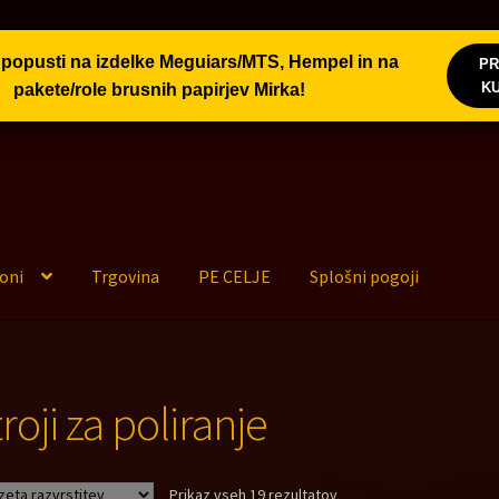
popusti na izdelke Meguiars/MTS, Hempel in na
PR
Varstvo oseb. podatkov
KONTAKT
Moj račun
Splošni po
K
pakete/role brusnih papirjev Mirka!
poni
Trgovina
PE CELJE
Splošni pogoji
roji za poliranje
Prikaz vseh 19 rezultatov