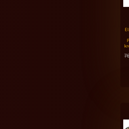
El
kr
7