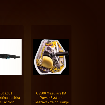
003.001
G3500 Meguiars DA
rična polirka
Power System
e Faction
(nastavek za poliranje