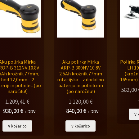
Aku polirka Mirka
Aku polirka Mirka
Polirka 
ROP-B 312NV 10.8V
ARP-B 300NV 10.8V
LH 19
.5Ah krožnik 77mm,
2.5Ah krožnik 77mm
(krožn
hod 12,0mm – 2
rotacijska – z dodatno
165mm) –
eriji in polnilec (po
baterijo in polnilcem
582,00
naročilu!)
(po naročilu!)
1.209,41
€
1.120,00
€
Izvirna
Trenutna
Izvirna
Trenutna
930,00
€
840,00
€
z DDV
z DDV
V 
cena
cena
cena
cena
V košarico
V košarico
je
je:
je
je:
bila:
930,00 €.
bila:
840,00 €.