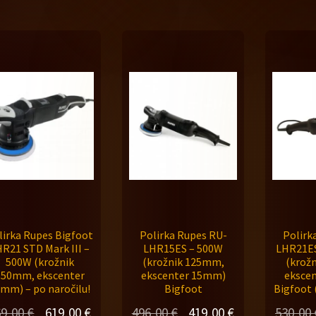
1.209,41 €.
1.120,00 €.
lirka Rupes Bigfoot
Polirka Rupes RU-
Polirk
R21 STD Mark III –
LHR15ES – 500W
LHR21ES
500W (krožnik
(krožnik 125mm,
(krož
150mm, ekscenter
ekscenter 15mm)
eksce
mm) – po naročilu!
Bigfoot
Bigfoot 
Izvirna
Trenutna
Izvirna
Trenutna
69,00
€
619,00
€
496,00
€
419,00
€
530,00