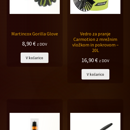
Martincox Gorilla Glove
Vedro za pranje
Carmotion z mrežnim
8,90
€
z DDV
vložkom in pokrovom –
20L
V košarico
16,90
€
z DDV
V košarico