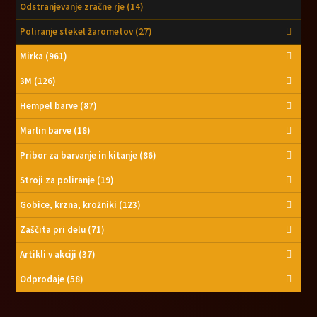
Odstranjevanje zračne rje
(14)
Poliranje stekel žarometov
(27)
Mirka
(961)
3M
(126)
Hempel barve
(87)
Marlin barve
(18)
Pribor za barvanje in kitanje
(86)
Stroji za poliranje
(19)
Gobice, krzna, krožniki
(123)
Zaščita pri delu
(71)
Artikli v akciji
(37)
Odprodaje
(58)