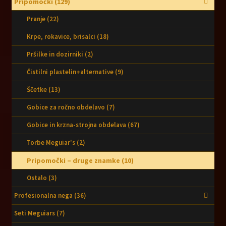
Pripomočki
(129)
Pranje
(22)
Krpe, rokavice, brisalci
(18)
Pršilke in dozirniki
(2)
Čistilni plastelin+alternative
(9)
Ščetke
(13)
Gobice za ročno obdelavo
(7)
Gobice in krzna-strojna obdelava
(67)
Torbe Meguiar's
(2)
Pripomočki – druge znamke
(10)
Ostalo
(3)
Profesionalna nega
(36)
Seti Meguiars
(7)