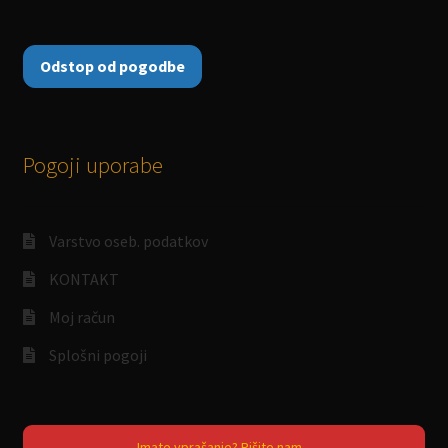
Odstop od pogodbe
Pogoji uporabe
Varstvo oseb. podatkov
KONTAKT
Moj račun
Splošni pogoji
Imate vprašanje? Pišite nam...