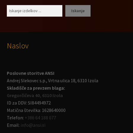
Išči
Iskanje
Naslov
Poslovne storitve ANSI
Andrej Slekovec s.p., Vrtna ulica 18, 6310 Izola
Skladišče za prevzem blaga:
Gregorčičeva 40, 6310 Izola
ID za DDV: SI84494972
Matična številka: 1628640000
Telefon:
+386 64 188 077
Email:
info@ansi.si