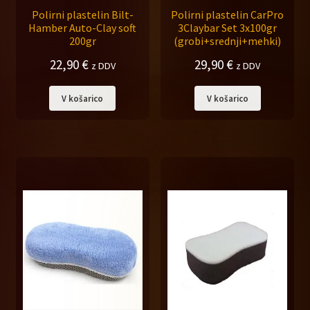
Polirni plastelin Bilt-
Polirni plastelin CarPro
Hamber Auto-Clay soft
3Claybar Set 3x100gr
200gr
(grobi+srednji+mehki)
22,90
€
29,90
€
z DDV
z DDV
V košarico
V košarico