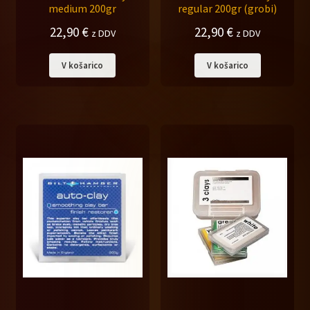
medium 200gr
regular 200gr (grobi)
22,90
€
22,90
€
z DDV
z DDV
V košarico
V košarico