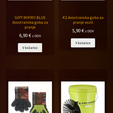
GIPY MIKRO BLUE
K2 dvostranska goba za
dvostranska goba za
pranje vozil
pranje
5,90
€
z DDV
6,90
€
z DDV
V košarico
V košarico