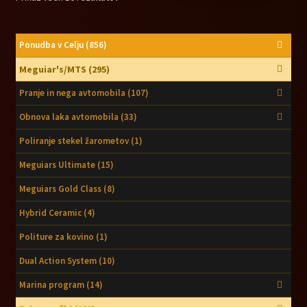
Ponudba v Celju
(856)
Meguiar's/MTS
(295)
Pranje in nega avtomobila
(107)
Obnova laka avtomobila
(33)
Poliranje stekel žarometov
(1)
Meguiars Ultimate
(15)
Meguiars Gold Class
(8)
Hybrid Ceramic
(4)
Politure za kovino
(1)
Dual Action System
(10)
Marina program
(14)