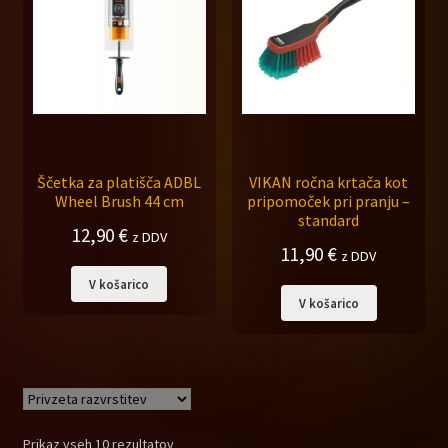
Ščetka za platišča ADBL
VIKAN ročna krtača kot
Wheel Brush 44 cm
pripomoček pri pranju –
standard
12,90
€
z DDV
11,90
€
z DDV
V košarico
V košarico
Prikaz vseh 10 rezultatov