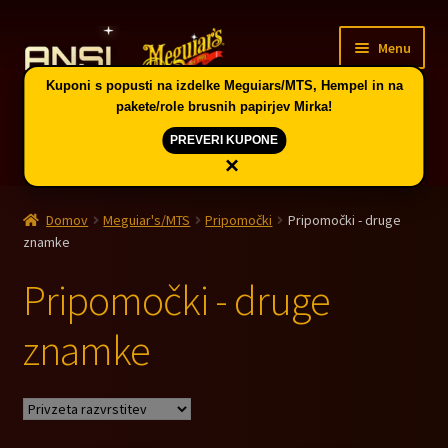
Skip
Skip
Menu
to
to
navigation
content
Kuponi s popusti na izdelke Meguiars/MTS, Hempel in na
pakete/role brusnih papirjev Mirka!
PREVERI KUPONE
×
Domov
Domov
Meguiar's/MTS
Pripomočki
Pripomočki - druge
Expand
Vodič po skupinah artiklov in kuponi
znamke
child
menu
Pripomočki - druge
Trgovina
znamke
PE CELJE
Splošni pogoji