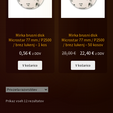
Mirka brusni disk
Mirka brusni disk
Microstar 77 mm / P2500
Microstar 77 mm / P2500
/ brez lukenj – 1 kos
/ brez lukenj – 50 kosov
Izvirna
Trenutna
0,56
€
28,00
€
22,40
€
z DDV
z DDV
cena
cena
V košarico
V košarico
je
je:
bila:
22,40 €.
28,00 €.
Prikaz vseh 12 rezultatov