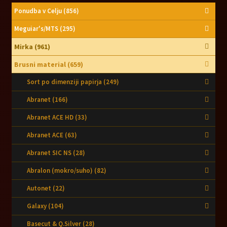
Ponudba v Celju
(856)
Meguiar's/MTS
(295)
Mirka
(961)
Brusni material
(659)
Sort po dimenziji papirja
(249)
Abranet
(166)
Abranet ACE HD
(33)
Abranet ACE
(63)
Abranet SIC NS
(28)
Abralon (mokro/suho)
(82)
Autonet
(22)
Galaxy
(104)
Basecut & Q.Silver
(28)