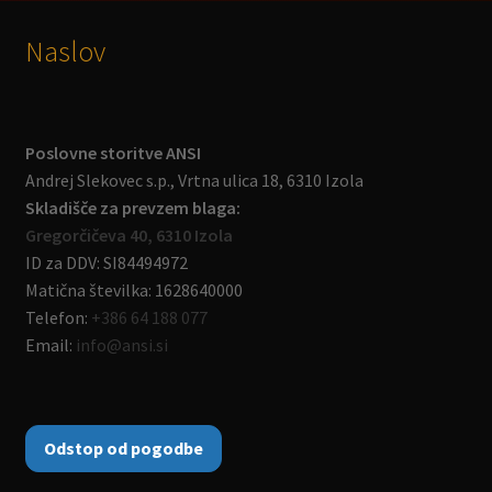
Naslov
Poslovne storitve ANSI
Andrej Slekovec s.p., Vrtna ulica 18, 6310 Izola
Skladišče za prevzem blaga:
Gregorčičeva 40, 6310 Izola
ID za DDV: SI84494972
Matična številka: 1628640000
Telefon:
+386 64 188 077
Email:
info@ansi.si
Odstop od pogodbe