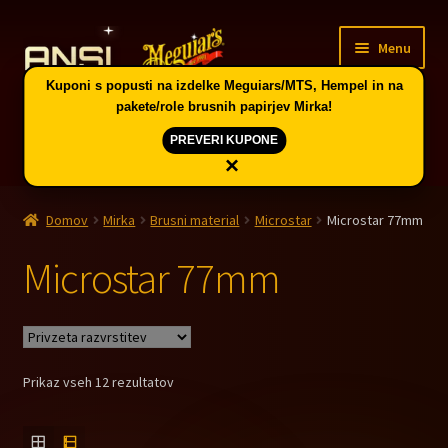
Skip
Skip
Menu
to
to
navigation
content
Kuponi s popusti na izdelke Meguiars/MTS, Hempel in na
pakete/role brusnih papirjev Mirka!
PREVERI KUPONE
×
Domov
Domov
Mirka
Brusni material
Microstar
Microstar 77mm
Expand
Vodič po skupinah artiklov in kuponi
child
Microstar 77mm
menu
Trgovina
PE CELJE
Prikaz vseh 12 rezultatov
Splošni pogoji