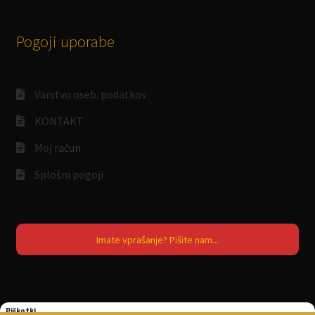
Pogoji uporabe
Varstvo oseb. podatkov
KONTAKT
Moj račun
Splošni pogoji
Imate vprašanje? Pišite nam...
Piškotki