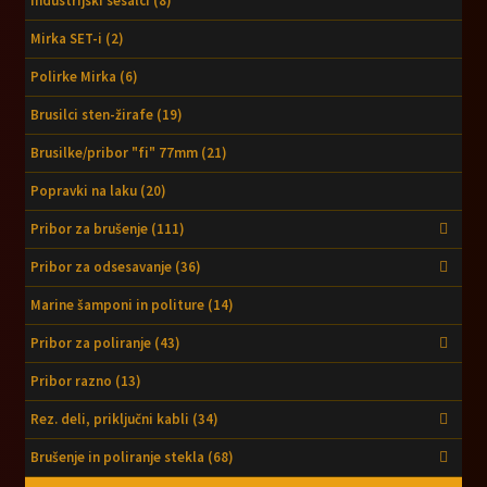
Industrijski sesalci
(8)
Mirka SET-i
(2)
Polirke Mirka
(6)
Brusilci sten-žirafe
(19)
Brusilke/pribor "fi" 77mm
(21)
Popravki na laku
(20)
Pribor za brušenje
(111)
Pribor za odsesavanje
(36)
Marine šamponi in politure
(14)
Pribor za poliranje
(43)
Pribor razno
(13)
Rez. deli, priključni kabli
(34)
Brušenje in poliranje stekla
(68)