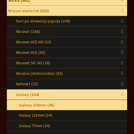
Mirka
(961)
Brusni material
(659)
Sort po dimenziji papirja
(249)
Abranet
(166)
Abranet ACE HD
(33)
Abranet ACE
(63)
Abranet SIC NS
(28)
Abralon (mokro/suho)
(82)
Autonet
(22)
Galaxy
(104)
Galaxy 150mm
(46)
Galaxy 125mm
(34)
Galaxy 77mm
(24)