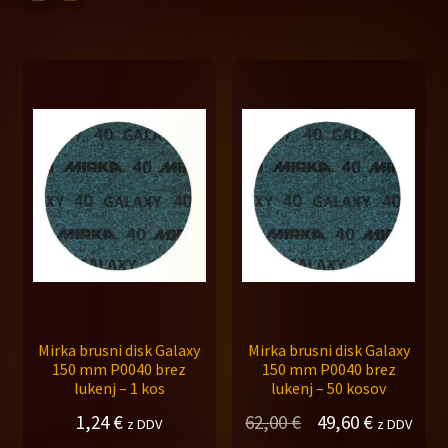
Brusni material
child
menu
Sort po premeru – 77mm
Sort po premeru – 125mm
Sort po premeru – 150mm
Sort po premeru – 225mm
Expand
Abranet
child
menu
Expand
Abranet ACE HD
child
Mirka brusni disk Galaxy
Mirka brusni disk Galaxy
menu
Expand
150 mm P0040 brez
150 mm P0040 brez
Abranet ACE
lukenj – 1 kos
lukenj – 50 kosov
child
menu
Izvirna
Trenutna
1,24
€
62,00
€
49,60
€
z DDV
z DDV
Abranet SIC NS