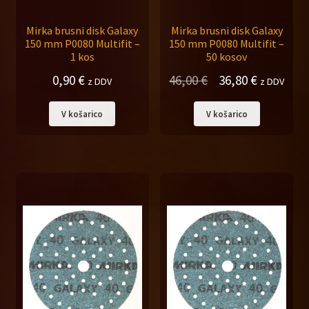
Expand
Hempel barve
child
Mirka brusni disk Galaxy
Mirka brusni disk Galaxy
menu
150 mm P0080 Multifit –
150 mm P0080 Multifit –
Marlin barve
1 kos
50 kosov
Izvirna
Trenutna
0,90
€
46,00
€
36,80
€
Stroji za poliranje
z DDV
z DDV
cena
cena
V košarico
V košarico
Poliranje stekel žarometov
je
je:
bila:
36,80 €.
Brušenje in poliranje stekla
46,00 €.
Expand
Polirne gobe, krzna, krožniki
child
menu
Pribor za barvanje in kitanje
Zaščita pri delu
Expand
Akcijska ponudba