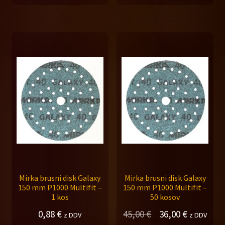
bila:
36,00 €.
45,00 €.
Mirka brusni disk Galaxy
Mirka brusni disk Galaxy
150 mm P1000 Multifit –
150 mm P1000 Multifit –
1 kos
50 kosov
Izvirna
Trenutna
0,88
€
45,00
€
36,00
€
z DDV
z DDV