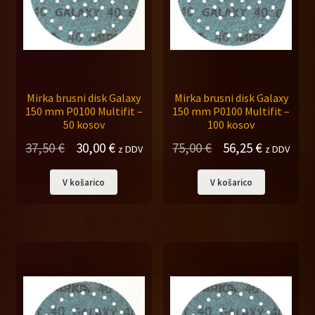
Mirka brusni disk Galaxy
Mirka brusni disk Galaxy
150 mm P0100 Multifit –
150 mm P0100 Multifit –
50 kosov
100 kosov
Izvirna
Trenutna
Izvirna
Trenutna
37,50
€
30,00
€
75,00
€
56,25
€
z DDV
z DDV
cena
cena
cena
cena
V košarico
V košarico
je
je:
je
je:
bila:
30,00 €.
bila:
56,25 €.
37,50 €.
75,00 €.