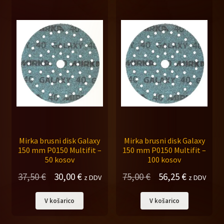
Mirka brusni disk Galaxy
Mirka brusni disk Galaxy
150 mm P0150 Multifit –
150 mm P0150 Multifit –
50 kosov
100 kosov
Izvirna
Trenutna
Izvirna
Trenutna
37,50
€
30,00
€
75,00
€
56,25
€
z DDV
z DDV
cena
cena
cena
cena
V košarico
V košarico
je
je:
je
je:
bila:
30,00 €.
bila:
56,25 €.