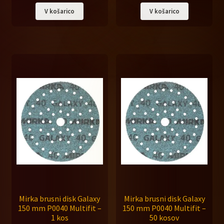
cena
cena
V košarico
V košarico
Expand
je
je:
Abralon
child
bila:
49,60 €.
menu
Autonet za avtolake
62,00 €.
Basecut & Q.Silver
Coarse Cut
Q.Silver
Expand
Galaxy 77, 125, 150mm
child
menu
Galaxy 150mm
Mirka brusni disk Galaxy
Mirka brusni disk Galaxy
Galaxy 125mm
150 mm P0040 Multifit –
150 mm P0040 Multifit –
1 kos
50 kosov