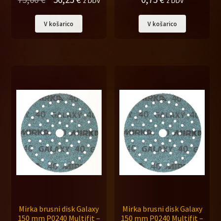
z DDV
z DDV
cena
cena
V košarico
V košarico
je
je:
bila:
56,25 €.
75,00 €.
Mirka brusni disk Galaxy
Mirka brusni disk Galaxy
150 mm P0240 Multifit –
150 mm P0240 Multifit –