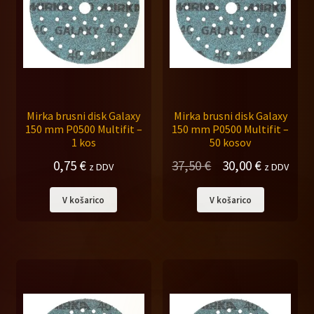
Mirka brusni disk Galaxy
Mirka brusni disk Galaxy
150 mm P0500 Multifit –
150 mm P0500 Multifit –
1 kos
50 kosov
Izvirna
Trenutna
0,75
€
37,50
€
30,00
€
z DDV
z DDV
cena
cena
V košarico
V košarico
je
je:
bila:
30,00 €.
37,50 €.