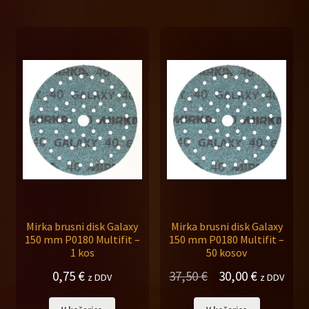
37,50 €.
75,00 €.
Mirka brusni disk Galaxy
Mirka brusni disk Galaxy
150 mm P0180 Multifit –
150 mm P0180 Multifit –
1 kos
50 kosov
Izvirna
Trenutna
0,75
€
37,50
€
30,00
€
z DDV
z DDV
cena
cena