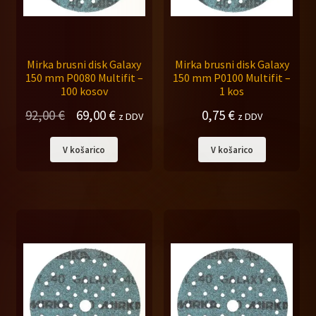
child
menu
Expand
Odprodaja, zadnji kosi
child
menu
Mirka brusni disk Galaxy
Mirka brusni disk Galaxy
Trgovina
150 mm P0080 Multifit –
150 mm P0100 Multifit –
100 kosov
1 kos
PE CELJE
Izvirna
Trenutna
92,00
€
69,00
€
0,75
€
z DDV
z DDV
cena
cena
Splošni pogoji
V košarico
V košarico
je
je:
bila:
69,00 €.
92,00 €.