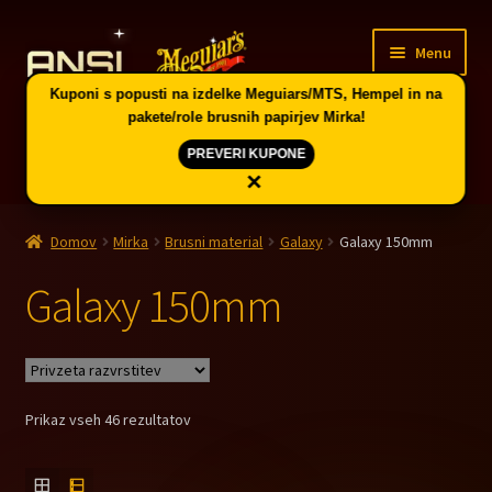
Skip
Skip
Menu
to
to
navigation
content
Kuponi s popusti na izdelke Meguiars/MTS, Hempel in na
pakete/role brusnih papirjev Mirka!
PREVERI KUPONE
×
Domov
Domov
Mirka
Brusni material
Galaxy
Galaxy 150mm
Expand
Vodič po skupinah artiklov in kuponi
child
Galaxy 150mm
menu
Expand
Ponudba v Celju
child
menu
Expand
Meguiar’s avtokozmetika
child
Prikaz vseh 46 rezultatov
menu
Expand
Mirka brušenje
child
menu
Expand