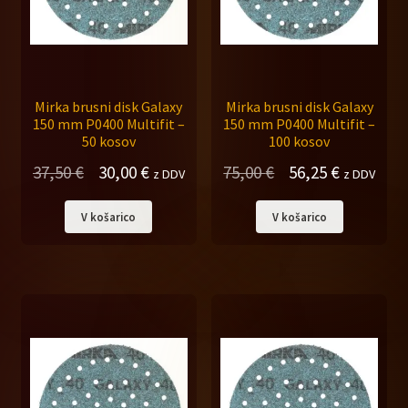
Mirka brusni disk Galaxy
Mirka brusni disk Galaxy
150 mm P0400 Multifit –
150 mm P0400 Multifit –
50 kosov
100 kosov
Izvirna
Trenutna
Izvirna
Trenutna
37,50
€
30,00
€
75,00
€
56,25
€
z DDV
z DDV
cena
cena
cena
cena
V košarico
V košarico
je
je:
je
je:
bila:
30,00 €.
bila:
56,25 €.
37,50 €.
75,00 €.