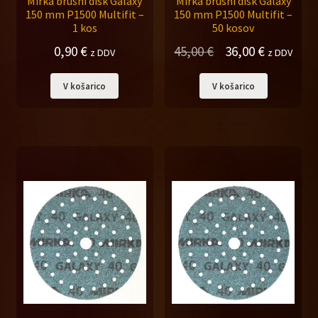
Mirka brusni disk Galaxy
Mirka brusni disk Galaxy
150 mm P1500 Multifit –
150 mm P1500 Multifit –
1 kos
50 kosov
Izvirna
Trenutna
0,90
€
45,00
€
36,00
€
z DDV
z DDV
cena
cena
V košarico
V košarico
je
je:
bila:
36,00 €.
45,00 €.