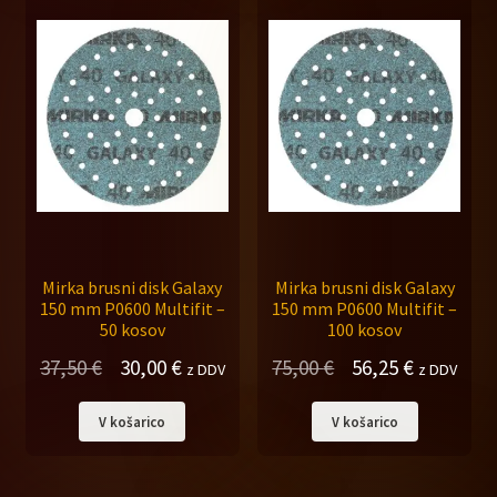
Mirka brusni disk Galaxy
Mirka brusni disk Galaxy
150 mm P0600 Multifit –
150 mm P0600 Multifit –
50 kosov
100 kosov
Izvirna
Trenutna
Izvirna
Trenutna
37,50
€
30,00
€
75,00
€
56,25
€
z DDV
z DDV
cena
cena
cena
cena
V košarico
V košarico
je
je:
je
je:
bila:
30,00 €.
bila:
56,25 €.