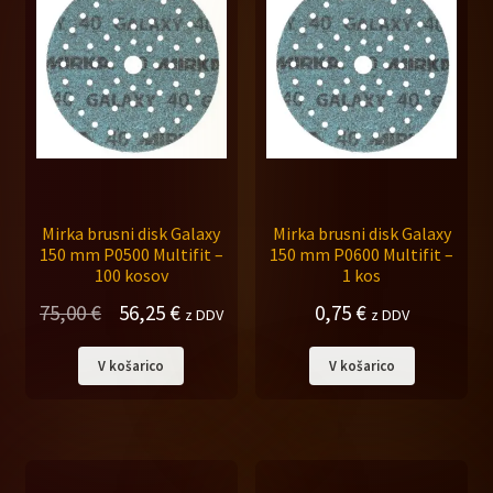
Mirka brusni disk Galaxy
Mirka brusni disk Galaxy
150 mm P0500 Multifit –
150 mm P0600 Multifit –
100 kosov
1 kos
Izvirna
Trenutna
75,00
€
56,25
€
0,75
€
z DDV
z DDV
cena
cena
V košarico
V košarico
je
je:
bila:
56,25 €.
75,00 €.