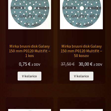
Mirka brusni disk Galaxy
Mirka brusni disk Galaxy
150 mm P0120 Multifit –
150 mm P0120 Multifit –
1 kos
50 kosov
Izvirna
Trenutna
0,75
€
37,50
€
30,00
€
z DDV
z DDV
cena
cena
V košarico
V košarico
je
je:
bila:
30,00 €.
37,50 €.