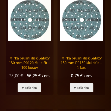
Mirka brusni disk Galaxy
Mirka brusni disk Galaxy
150 mm P0120 Multifit –
150 mm P0150 Multifit –
100 kosov
1 kos
Izvirna
Trenutna
75,00
€
56,25
€
0,75
€
z DDV
z DDV
cena
cena
V košarico
V košarico
je
je:
bila:
56,25 €.
75,00 €.