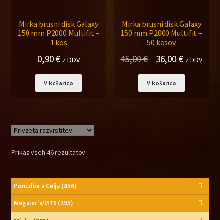
Mirka brusni disk Galaxy
Mirka brusni disk Galaxy
150 mm P2000 Multifit –
150 mm P2000 Multifit –
1 kos
50 kosov
Izvirna
Trenutna
0,90
€
45,00
€
36,00
€
z DDV
z DDV
cena
cena
V košarico
V košarico
je
je:
bila:
36,00 €.
45,00 €.
Prikaz vseh 46 rezultatov
Ponudba v Celju
(856)
Meguiar's/MTS
(295)