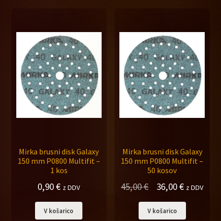
37,50 €.
75,00 €.
Mirka brusni disk Galaxy
Mirka brusni disk Galaxy
150 mm P0800 Multifit –
150 mm P0800 Multifit –
1 kos
50 kosov
Izvirna
Trenutna
0,90
€
45,00
€
36,00
€
z DDV
z DDV
cena
cena
V košarico
V košarico
je
je: