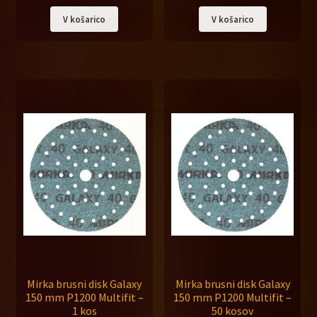
cena
cena
V košarico
V košarico
je
je:
bila:
36,00 €.
45,00 €.
Mirka brusni disk Galaxy
Mirka brusni disk Galaxy
150 mm P1200 Multifit –
150 mm P1200 Multifit –
1 kos
50 kosov