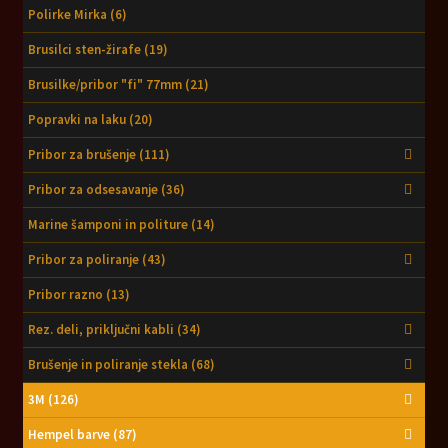
Polirke Mirka
(6)
Brusilci sten-žirafe
(19)
Brusilke/pribor "fi" 77mm
(21)
Popravki na laku
(20)
Pribor za brušenje
(111)
Pribor za odsesavanje
(36)
Marine šamponi in politure
(14)
Pribor za poliranje
(43)
Pribor razno
(13)
Rez. deli, priključni kabli
(34)
Brušenje in poliranje stekla
(68)
3M
(126)
Hempel barve
(87)