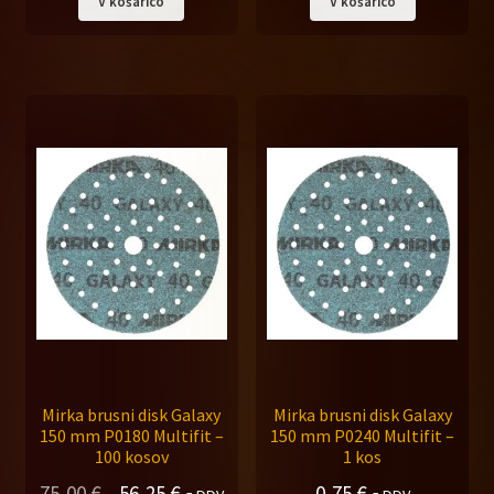
V košarico
V košarico
je
je:
bila:
30,00 €.
37,50 €.
Mirka brusni disk Galaxy
Mirka brusni disk Galaxy
150 mm P0180 Multifit –
150 mm P0240 Multifit –
100 kosov
1 kos
Izvirna
Trenutna
75,00
€
56,25
€
0,75
€