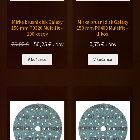
Mirka brusni disk Galaxy
Mirka brusni disk Galaxy
150 mm P0320 Multifit –
150 mm P0400 Multifit –
100 kosov
1 kos
Izvirna
Trenutna
75,00
€
56,25
€
0,75
€
z DDV
z DDV
cena
cena
V košarico
V košarico
je
je:
bila:
56,25 €.
75,00 €.