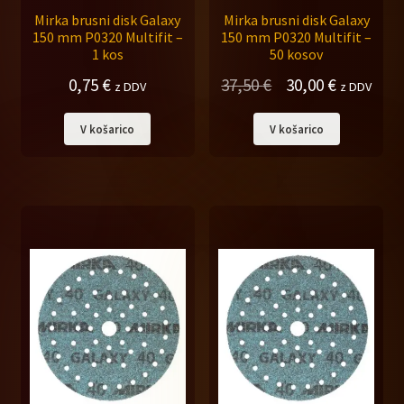
Mirka brusni disk Galaxy
Mirka brusni disk Galaxy
150 mm P0320 Multifit –
150 mm P0320 Multifit –
1 kos
50 kosov
Izvirna
Trenutna
0,75
€
37,50
€
30,00
€
z DDV
z DDV
cena
cena
V košarico
V košarico
je
je:
bila:
30,00 €.
37,50 €.