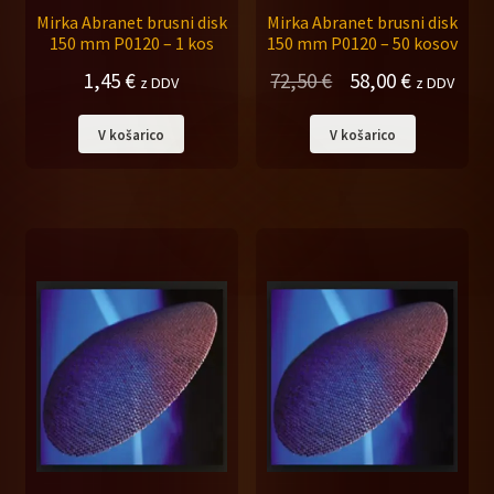
Mirka Abranet brusni disk
Mirka Abranet brusni disk
Expand
Pribor za brušenje
150 mm P0120 – 1 kos
150 mm P0120 – 50 kosov
child
Izvirna
Trenutna
1,45
€
72,50
€
58,00
€
z DDV
z DDV
menu
Pribor za odsesavanje
cena
cena
V košarico
V košarico
je
je:
Pribor za poliranje
bila:
58,00 €.
72,50 €.
Priključni kabli, rez. deli
3M politure, brusni papirji
Expand
Hempel barve
child
menu
Marlin barve
Stroji za poliranje