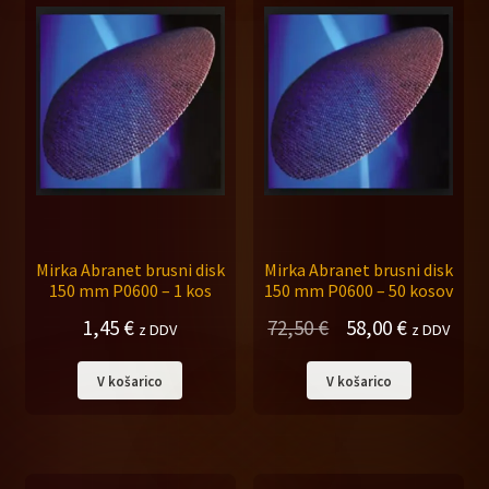
Mirka Abranet brusni disk
Mirka Abranet brusni disk
150 mm P0600 – 1 kos
150 mm P0600 – 50 kosov
Izvirna
Trenutna
1,45
€
72,50
€
58,00
€
z DDV
z DDV
cena
cena
V košarico
V košarico
je
je:
bila:
58,00 €.
72,50 €.