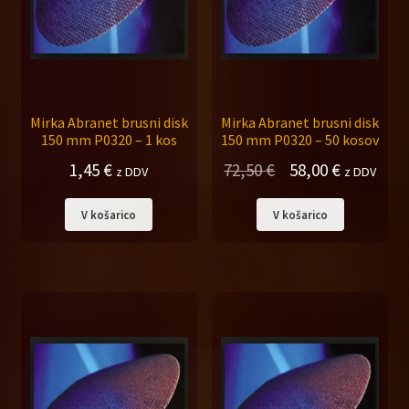
Mirka Abranet brusni disk
Mirka Abranet brusni disk
150 mm P0320 – 1 kos
150 mm P0320 – 50 kosov
Izvirna
Trenutna
1,45
€
72,50
€
58,00
€
z DDV
z DDV
cena
cena
V košarico
V košarico
je
je:
bila:
58,00 €.
72,50 €.