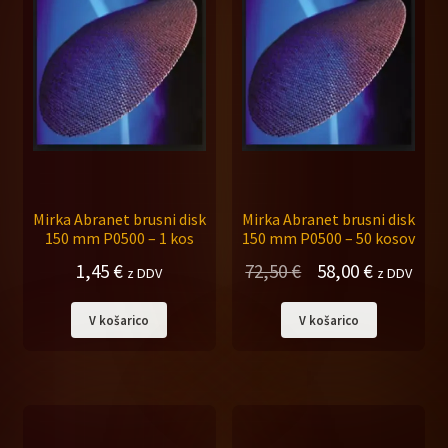
Mirka Abranet brusni disk
Mirka Abranet brusni disk
150 mm P0500 – 1 kos
150 mm P0500 – 50 kosov
Izvirna
Trenutna
1,45
€
72,50
€
58,00
€
z DDV
z DDV
cena
cena
V košarico
V košarico
je
je:
bila:
58,00 €.
72,50 €.