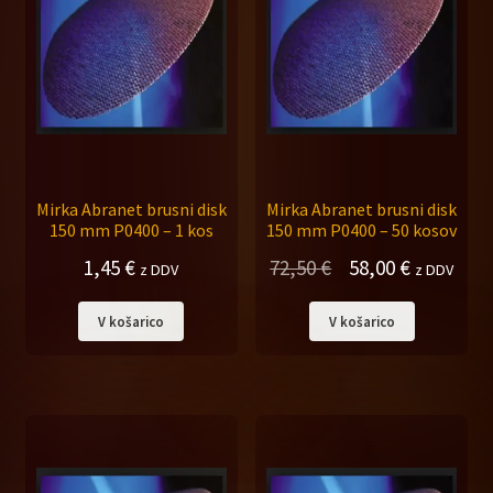
Mirka Abranet brusni disk
Mirka Abranet brusni disk
150 mm P0400 – 1 kos
150 mm P0400 – 50 kosov
Izvirna
Trenutna
1,45
€
72,50
€
58,00
€
z DDV
z DDV
cena
cena
V košarico
V košarico
je
je:
bila:
58,00 €.
72,50 €.