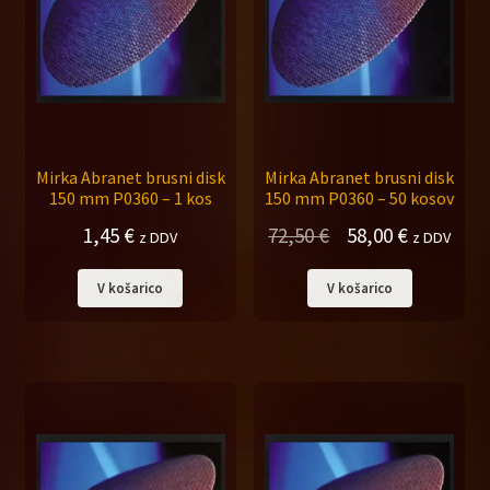
Mirka Abranet brusni disk
Mirka Abranet brusni disk
150 mm P0360 – 1 kos
150 mm P0360 – 50 kosov
Izvirna
Trenutna
1,45
€
72,50
€
58,00
€
z DDV
z DDV
cena
cena
V košarico
V košarico
je
je:
bila:
58,00 €.
72,50 €.