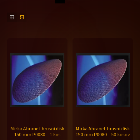
Brusni material
child
menu
Sort po premeru – 77mm
Sort po premeru – 125mm
Sort po premeru – 150mm
Sort po premeru – 225mm
Expand
Abranet
child
menu
Expand
Abranet ACE HD
child
menu
Expand
Abranet ACE
child
Mirka Abranet brusni disk
Mirka Abranet brusni disk
menu
Abranet SIC NS
150 mm P0080 – 1 kos
150 mm P0080 – 50 kosov