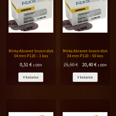
Mirka Abranet brusni disk
Mirka Abranet brusni disk
34 mm P120 – 1 kos
34 mm P120 – 50 kos
Izvirna
Trenutna
0,51
€
25,50
€
20,40
€
z DDV
z DDV
cena
cena
V košarico
V košarico
je
je:
bila:
20,40 €.
25,50 €.