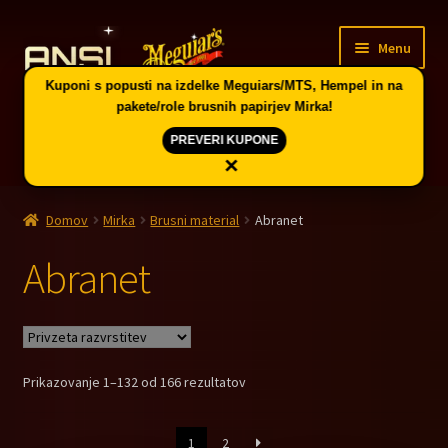
Skip
Skip
Menu
to
to
navigation
content
Kuponi s popusti na izdelke Meguiars/MTS, Hempel in na
pakete/role brusnih papirjev Mirka!
PREVERI KUPONE
×
Domov
Domov
Mirka
Brusni material
Abranet
Expand
Vodič po skupinah artiklov in kuponi
child
Abranet
menu
Expand
Ponudba v Celju
child
menu
Expand
Meguiar’s avtokozmetika
child
Prikazovanje 1–132 od 166 rezultatov
menu
Expand
Mirka brušenje
child
menu
1
2
Expand