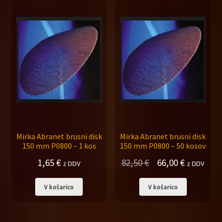
Mirka Abranet brusni disk
Mirka Abranet brusni disk
150 mm P0800 – 1 kos
150 mm P0800 – 50 kosov
Izvirna
Trenutna
1,65
€
82,50
€
66,00
€
z DDV
z DDV
cena
cena
V košarico
V košarico
je
je:
bila:
66,00 €.
82,50 €.