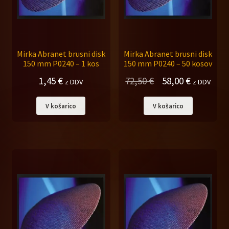
Mirka Abranet brusni disk
Mirka Abranet brusni disk
150 mm P0240 – 1 kos
150 mm P0240 – 50 kosov
Izvirna
Trenutna
1,45
€
72,50
€
58,00
€
z DDV
z DDV
cena
cena
V košarico
V košarico
je
je:
bila:
58,00 €.
72,50 €.