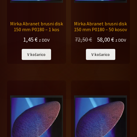
Splošni pogoji
Mirka Abranet brusni disk
Mirka Abranet brusni disk
150 mm P0180 – 1 kos
150 mm P0180 – 50 kosov
Izvirna
Trenutna
1,45
€
72,50
€
58,00
€
z DDV
z DDV
cena
cena
V košarico
V košarico
je
je:
bila:
58,00 €.
72,50 €.