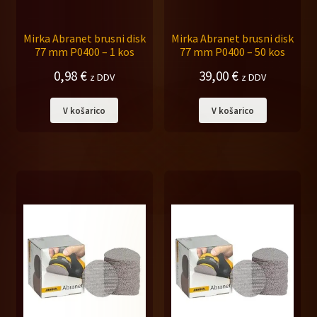
Mirka Abranet brusni disk
Mirka Abranet brusni disk
77 mm P0400 – 1 kos
77 mm P0400 – 50 kos
0,98
€
39,00
€
z DDV
z DDV
V košarico
V košarico