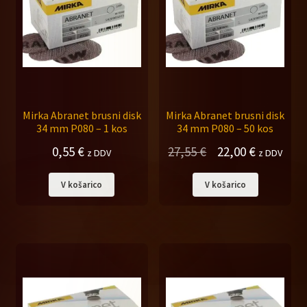
Mirka Abranet brusni disk
Mirka Abranet brusni disk
34 mm P080 – 1 kos
34 mm P080 – 50 kos
Izvirna
Trenutna
0,55
€
27,55
€
22,00
€
z DDV
z DDV
cena
cena
V košarico
V košarico
je
je:
bila:
22,00 €.
27,55 €.