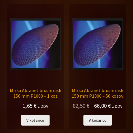
Mirka Abranet brusni disk
Mirka Abranet brusni disk
150 mm P1000 – 1 kos
150 mm P1000 – 50 kosov
Izvirna
Trenutna
1,65
€
82,50
€
66,00
€
z DDV
z DDV
cena
cena
V košarico
V košarico
je
je:
bila:
66,00 €.