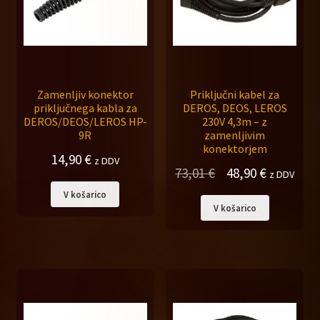
Zamenljiv konektor
Priključni kabel za
priključnega kabla za
DEROS, DEOS, LEROS
DEROS/DEOS/LEROS HP-
230V 4,3m – z
9R
zamenljivim
konektorjem
14,90
€
z DDV
Izvirna
Trenutna
73,01
€
48,90
€
z DDV
cena
cena
V košarico
V košarico
je
je:
bila:
48,90 €.
73,01 €.