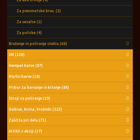
Za pnevmatske brus.
(2)
Za sesalce
(1)
Za polirke
(4)
Brušenje in poliranje stekla
(68)
3M
(126)
Hempel barve
(87)
Marlin barve
(18)
Pribor za barvanje in kitanje
(86)
Stroji za poliranje
(19)
Gobice, krzna, krožniki
(123)
Zaščita pri delu
(71)
Artikli v akciji
(37)