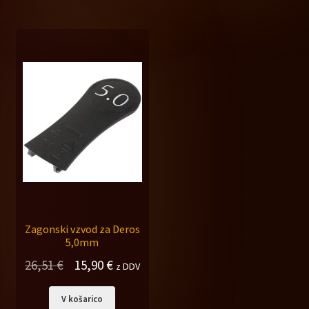
26,51 €.
21,34 €.
Zagonski vzvod za Deros
5,0mm
Izvirna
Trenutna
26,51
€
15,90
€
z DDV
cena
cena
V košarico
je
je: