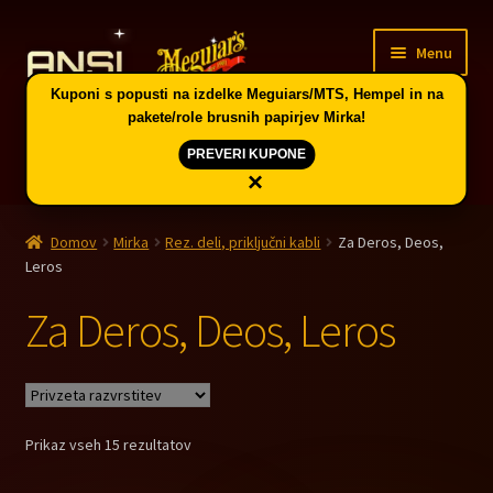
Skip
Skip
Menu
to
to
navigation
content
Kuponi s popusti na izdelke Meguiars/MTS, Hempel in na
pakete/role brusnih papirjev Mirka!
PREVERI KUPONE
×
Domov
Domov
Mirka
Rez. deli, priključni kabli
Za Deros, Deos,
Expand
Vodič po skupinah artiklov in kuponi
Leros
child
menu
Za Deros, Deos, Leros
Trgovina
PE CELJE
Splošni pogoji
Prikaz vseh 15 rezultatov