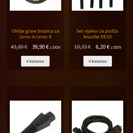
Ohišje glave brusilca za
Set vijakov za ploščo
Leros in Leros-S
brusilke DEOS
Izvirna
Trenutna
Izvirna
Trenutna
43,80
€
39,90
€
10,33
€
6,20
€
z DDV
z DDV
cena
cena
cena
cena
V košarico
V košarico
je
je:
je
je:
bila:
39,90 €.
bila:
6,20 €.
43,80 €.
10,33 €.