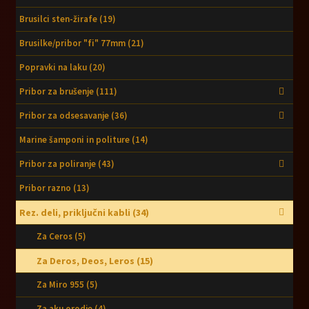
Brusilci sten-žirafe
(19)
Brusilke/pribor "fi" 77mm
(21)
Popravki na laku
(20)
Pribor za brušenje
(111)
Pribor za odsesavanje
(36)
Marine šamponi in politure
(14)
Pribor za poliranje
(43)
Pribor razno
(13)
Rez. deli, priključni kabli
(34)
Za Ceros
(5)
Za Deros, Deos, Leros
(15)
Za Miro 955
(5)
Za aku orodje
(4)