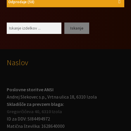
Odprodaje
(58)
Išči
Iskanje
Naslov
Poslovne storitve ANSI
Andrej Slekovec s.p., Vrtna ulica 18, 6310 Izola
Skladišče za prevzem blaga:
Gregorčičeva 40, 6310 Izola
ID za DDV: SI84494972
Matična številka: 1628640000