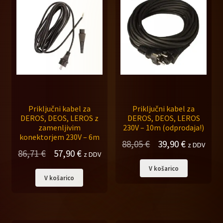
Priključni kabel za
Priključni kabel za
DEROS, DEOS, LEROS z
DEROS, DEOS, LEROS
zamenljivim
230V – 10m (odprodaja!)
konektorjem 230V – 6m
Izvirna
Trenutna
88,05
€
39,90
€
z DDV
Izvirna
Trenutna
86,71
€
57,90
€
z DDV
cena
cena
cena
cena
V košarico
je
je:
V košarico
je
je:
bila:
39,90 €.
bila:
57,90 €.
88,05 €.
86,71 €.