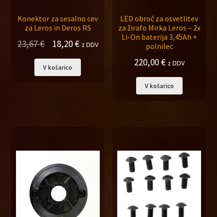
Konektor za sesalno cev
LED obroč za osvetlitev
za Leros in Deros RS
za žirafo Mirka Leros – 2x
Li-On baterija 3,45Ah +
Izvirna
Trenutna
23,67
€
18,20
€
z DDV
polnilec
cena
cena
220,00
€
z DDV
V košarico
je
je:
bila:
18,20 €.
V košarico
23,67 €.