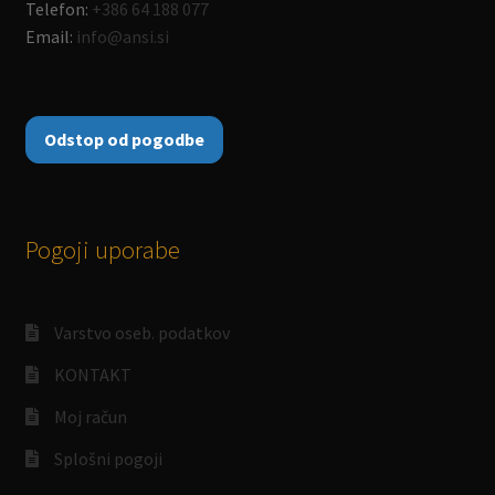
Telefon:
+386 64 188 077
Email:
info@ansi.si
Odstop od pogodbe
Pogoji uporabe
Varstvo oseb. podatkov
KONTAKT
Moj račun
Splošni pogoji