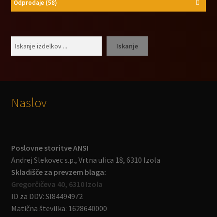
Odprodaje
(58)
Išči
Iskanje
Naslov
Poslovne storitve ANSI
Andrej Slekovec s.p., Vrtna ulica 18, 6310 Izola
Skladišče za prevzem blaga:
Gregorčičeva 40, 6310 Izola
ID za DDV: SI84494972
Matična številka: 1628640000