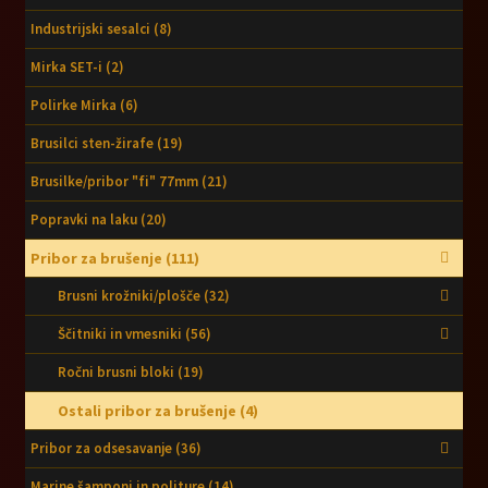
Industrijski sesalci
(8)
PE CELJE
Mirka SET-i
(2)
Splošni pogoji
Polirke Mirka
(6)
Brusilci sten-žirafe
(19)
Brusilke/pribor "fi" 77mm
(21)
Popravki na laku
(20)
Pribor za brušenje
(111)
Brusni krožniki/plošče
(32)
Ščitniki in vmesniki
(56)
Ročni brusni bloki
(19)
Ostali pribor za brušenje
(4)
Pribor za odsesavanje
(36)
Marine šamponi in politure
(14)