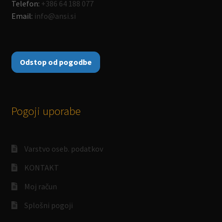
Telefon:
+386 64 188 077
Email:
info@ansi.si
Odstop od pogodbe
Pogoji uporabe
Varstvo oseb. podatkov
KONTAKT
Moj račun
Splošni pogoji