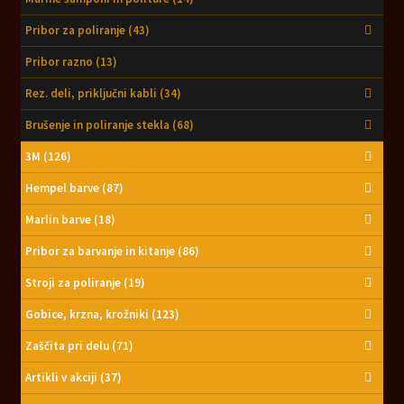
Pribor za poliranje
(43)
Pribor razno
(13)
Rez. deli, priključni kabli
(34)
Brušenje in poliranje stekla
(68)
3M
(126)
Hempel barve
(87)
Marlin barve
(18)
Pribor za barvanje in kitanje
(86)
Stroji za poliranje
(19)
Gobice, krzna, krožniki
(123)
Zaščita pri delu
(71)
Artikli v akciji
(37)