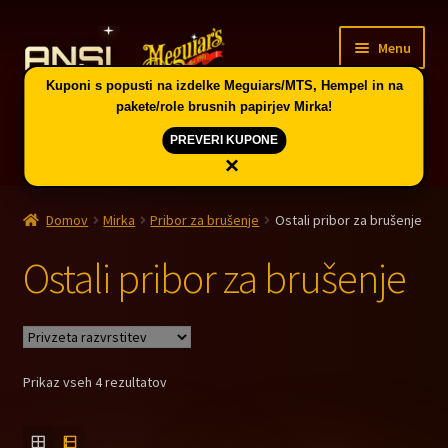
Skip
Skip
Menu
to
to
navigation
content
Kuponi s popusti na izdelke Meguiars/MTS, Hempel in na
pakete/role brusnih papirjev Mirka!
PREVERI KUPONE
×
Domov
Domov
Mirka
Pribor za brušenje
Ostali pribor za brušenje
Expand
Vodič po skupinah artiklov in kuponi
child
Ostali pribor za brušenje
menu
Expand
Ponudba v Celju
child
menu
Expand
Meguiar’s avtokozmetika
child
Prikaz vseh 4 rezultatov
menu
Expand
Mirka brušenje
child
menu
Expand