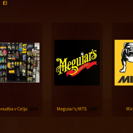
nudba v Celju
(856)
Meguiar's/MTS
(295)
Mi