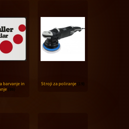
a barvanje in
Stroji za poliranje
(19)
anje
(86)