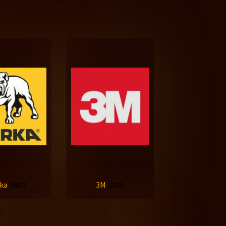
rka
(961)
3M
(126)