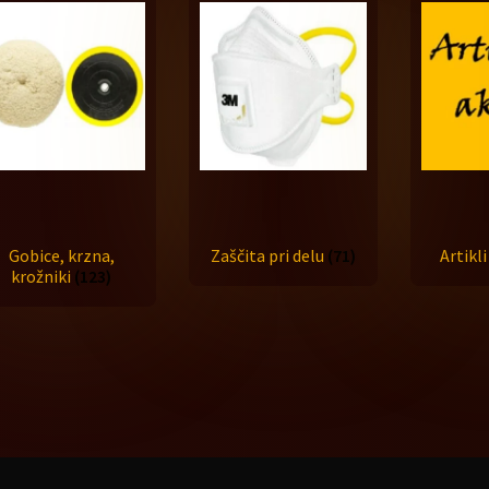
Gobice, krzna,
Zaščita pri delu
(71)
Artikli
krožniki
(123)