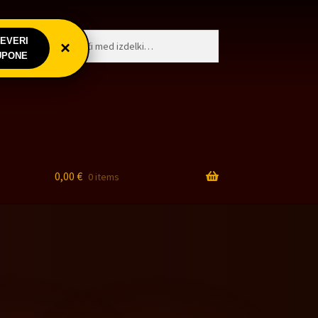
Išči:
Iskanje
EVERI
goji
×
UPONE
0,00
€
0 items