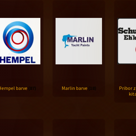
Hempel barve
(87)
Marlin barve
(18)
Pribor z
kit