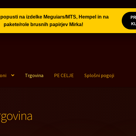
popusti na izdelke Meguiars/MTS, Hempel in na
PR
Varstvo oseb. podatkov
KONTAKT
Moj račun
Splošni po
K
pakete/role brusnih papirjev Mirka!
poni
Trgovina
PE CELJE
Splošni pogoji
rgovina