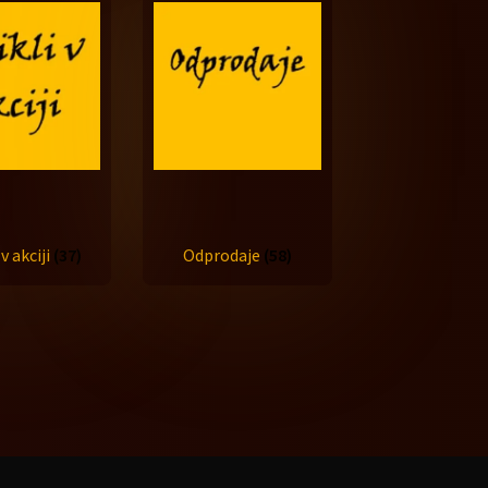
 v akciji
(37)
Odprodaje
(58)