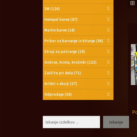
3M
(126)
Hempel barve
(87)
Marlin barve
(18)
Pribor za barvanje in kitanje
(86)
Stroji za poliranje
(19)
Gobice, krzna, krožniki
(123)
Zaščita pri delu
(71)
Artikli v akciji
(37)
Odprodaje
(58)
Po
Išči
Iskanje