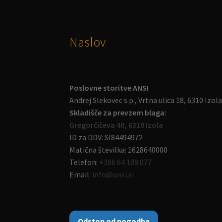
Naslov
Poslovne storitve ANSI
Andrej Slekovec s.p., Vrtna ulica 18, 6310 Izol
Skladišče za prevzem blaga:
Gregorčičeva 40, 6310 Izola
ID za DDV: SI84494972
Matična številka: 1628640000
Telefon:
+386 64 188 077
Email:
info@ansi.si
Odstop od pogodbe