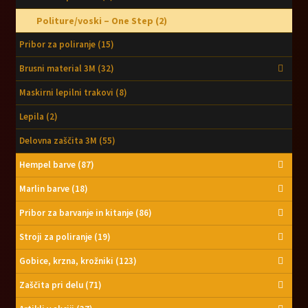
Politure/voski – One Step
(2)
Pribor za poliranje
(15)
Brusni material 3M
(32)
Maskirni lepilni trakovi
(8)
Lepila
(2)
Delovna zaščita 3M
(55)
Hempel barve
(87)
Marlin barve
(18)
Pribor za barvanje in kitanje
(86)
Stroji za poliranje
(19)
Gobice, krzna, krožniki
(123)
Zaščita pri delu
(71)