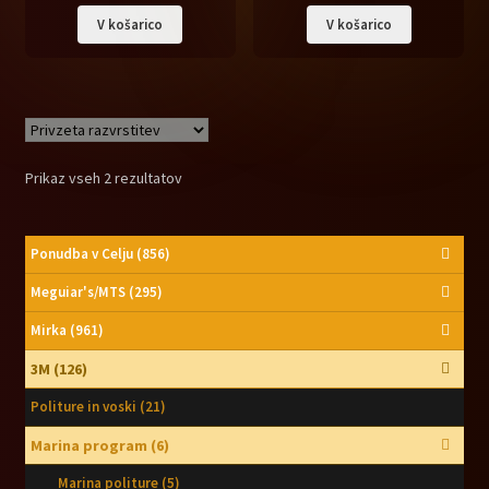
cena
cena
cena
cena
V košarico
V košarico
je
je:
je
je:
bila:
59,90 €.
bila:
54,90 €.
66,86 €.
61,12 €.
Prikaz vseh 2 rezultatov
Ponudba v Celju
(856)
Meguiar's/MTS
(295)
Mirka
(961)
3M
(126)
Politure in voski
(21)
Marina program
(6)
Marina politure
(5)