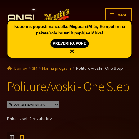
Skip
Skip
Menu
to
to
navigation
content
Kuponi s popusti na izdelke Meguiars/MTS, Hempel in na
pakete/role brusnih papirjev Mirka!
PREVERI KUPONE
×
Domov
Domov
3M
Marina program
Politure/voski - One Step
Expand
Vodič po skupinah artiklov in kuponi
child
Politure/voski - One Step
menu
Trgovina
PE CELJE
Prikaz vseh 2 rezultatov
Splošni pogoji