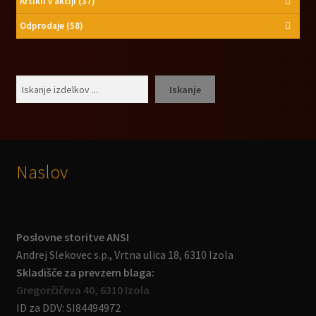
Artikli v akciji
(37)
Odprodaje
(58)
Išči
Iskanje
Naslov
Poslovne storitve ANSI
Andrej Slekovec s.p., Vrtna ulica 18, 6310 Izola
Skladišče za prevzem blaga:
Gregorčičeva 40, 6310 Izola
ID za DDV: SI84494972